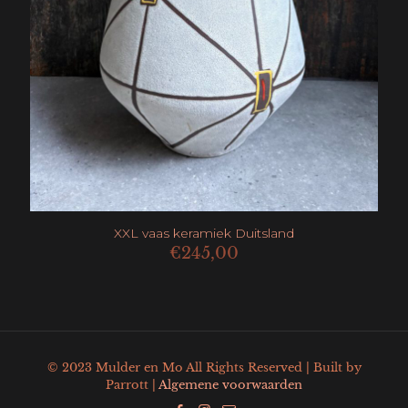
XXL vaas keramiek Duitsland
€
245,00
© 2023 Mulder en Mo All Rights Reserved | Built by
Parrott |
Algemene voorwaarden