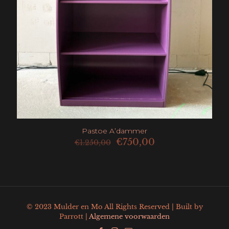
Pastoe A’dammer
Oorspronkelijke
Huidige
€
750,00
€
1.250,00
prijs
prijs
was:
is:
€1.250,00.
€750,00.
© 2023 Mulder en Mo All Rights Reserved | Built by
Parrott |
Algemene voorwaarden